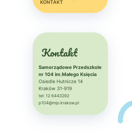
KONTAKT
Kontakt
Samorządowe Przedszkole
nr 104 im.Małego Księcia
Osiedle Hutnicze 14
Kraków 31-919
tel: 12 6443292
p104@mjo.krakow.pl