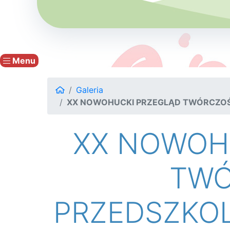
Menu
Galeria
XX NOWOHUCKI PRZEGLĄD TWÓRCZOŚC
XX NOWOH
TWÓ
PRZEDSZKOL