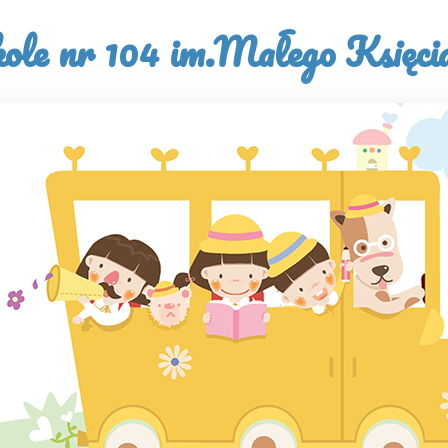
le nr 104 im.Małego Księci